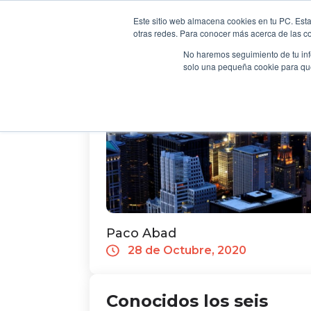
Noticias de
Empresa 
Al inglé
Empresa&Sociedad ha dado a conoc
Este sitio web almacena cookies en tu PC. Esta
las candidaturas finalistas de los
otras redes. Para conocer más acerca de las coo
H
Premios Comprendedor 2021 en la
No haremos seguimiento de tu info
modalidad de Marketing y Ventas.
solo una pequeña cookie para que 
Paco Abad
28 de Octubre, 2020
Conocidos los seis