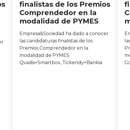
os
finalistas de los Premios
f
Comprendedor en la
C
modalidad de PYMES
m
Empresa&Sociedad ha dado a conocer
Em
las candidaturas finalistas de los
la
er
Premios Comprendedor en la
Pr
modalidad de PYMES.
mo
Qvadis+Smartbox, Tickendy+Bankia
Go