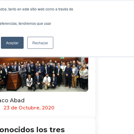
presa&Sociedad ha dado a conocer
Translate »
dos, tanto en este sitio web como a través de
s candidaturas finalistas de los
NTOS
MEDIOS
FUNDACIÓN
CONTACTO
emios Comprendedor en la
preferencias, tendremos que usar
dalidad de COVID-19. Daysk+Cepsa,...
Aceptar
Rechazar
aco Abad
23 de Octubre, 2020
onocidos los tres