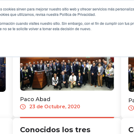
y Sociedad
las candidaturas finalistas de los
er
Em
s cookies sirven para mejorar nuestro sitio web y ofrecer servicios más personaliza
Premios COMPRENDEDOR 2020 en
la
kies que utilizamos, revisa nuestra Política de Privacidad.
OME
B2B
FILANTROPÍA
LONGEVIDAD
EVE
sus seis modalidades. Competirán por
Pr
rmación cuando visites nuestro sitio. Sin embargo, con el fin de cumplir con tus 
ser el CASO...
mo
no se te solicite volver a tomar esta decisión de nuevo.
Paco Abad
P
23 de Octubre, 2020
Conocidos los tres
C