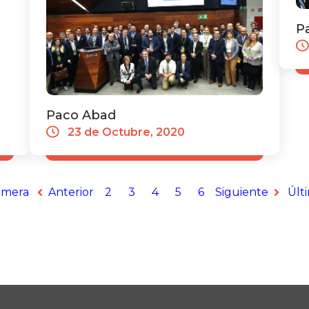
P
Paco Abad
23 de Octubre, 2020
imera
Anterior
2
3
4
5
6
Siguiente
Últ