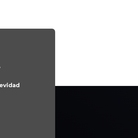
e
gevidad