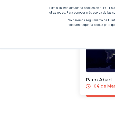
Noticias de
Empresa 
Al inglé
Así fueron las
Este sitio web almacena cookies en tu PC. Esta
evento sobre 
otras redes. Para conocer más acerca de las coo
H
global de don
No haremos seguimiento de tu info
solo una pequeña cookie para que 
Paco Abad
04 de Mar