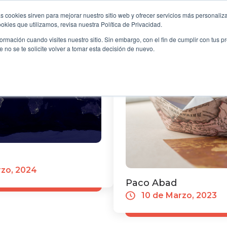
y Sociedad
 intervenciones en el
En el contexto de la pres
s cookies sirven para mejorar nuestro sitio web y ofrecer servicios más personaliza
el futuro del mundo
española de la UE y de s
kies que utilizamos, revisa nuestra Política de Privacidad.
OME
B2B
FILANTROPÍA
LONGEVIDAD
EVE
antes y fundaciones
de Transnational Giving
rmación cuando visites nuestro sitio. Sin embargo, con el fin de cumplir con tus 
TGE es una red de funda
no se te solicite volver a tomar esta decisión de nuevo.
países...
zo, 2024
Paco Abad
10 de Marzo, 2023