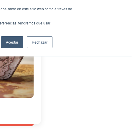
idencia
Translate »
dos, tanto en este sitio web como a través de
u presidencia
NTOS
MEDIOS
FUNDACIÓN
CONTACTO
 Europe (TGE)
preferencias, tendremos que usar
ciones en
Aceptar
Rechazar