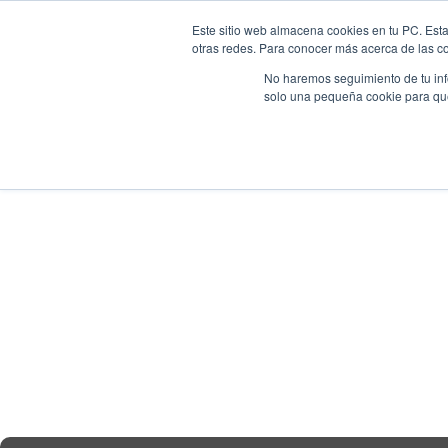
Noticias de
Empresa 
Al inglé
Este sitio web almacena cookies en tu PC. Esta
otras redes. Para conocer más acerca de las coo
H
No haremos seguimiento de tu info
solo una pequeña cookie para que 