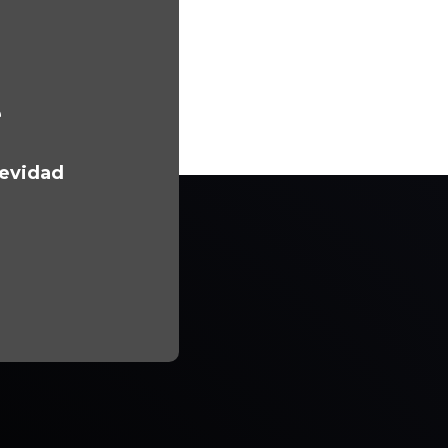
e
gevidad