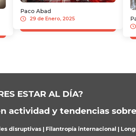
Paco Abad
P
29 de Enero, 2025
RES ESTAR AL DÍA?
n actividad y tendencias sobr
s disruptivas | Filantropía internacional | Lon