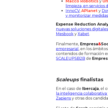
Macco Robotics
y
Um
limpieza, en servicios
InnoCV
,
APlanet
y
Do
y monitorizar medidas
Expense Reduction Anal
nuevas soluciones digitales
Mesbook
y
Xabet
.
Finalmente,
Empresa
&
So
empresarial
, en los ámbito
contenidos de formación en
SCALEUPSB2B
de
Empres
Scaleups
finalistas
En el caso de
Ibercaja
, el 
la inteligencia colaborativ
Zapiens
y otras dos candid