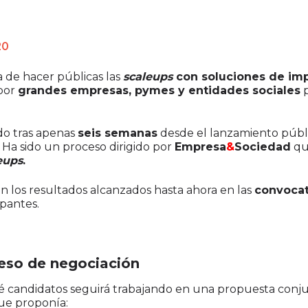
20
 de hacer públicas las
scaleups
con soluciones de imp
 por
grandes empresas, pymes y entidades sociales
p
do tras apenas
seis semanas
desde el lanzamiento públi
 Ha sido un proceso dirigido por
Empresa
&
Sociedad
qu
eups
.
 los resultados alcanzados hasta ahora en las
convocat
ipantes.
eso de negociación
é candidatos seguirá trabajando en una propuesta conju
ue proponía: