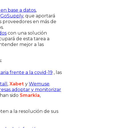
 en base a datos
,
e
GoSupply
, que aportará
us proveedores en más de
s.
dos
con una solución
cupará de esta tarea a
ntender mejor a las
:
ria frente a la covid-19
, las
tall
,
Xabet
y
Wemuse
.
resas adoptar y monitorizar
han sido
Smarkia
,
en a la resolución de sus