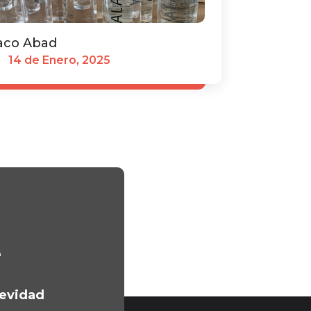
aco Abad
14 de Enero, 2025
e
gevidad