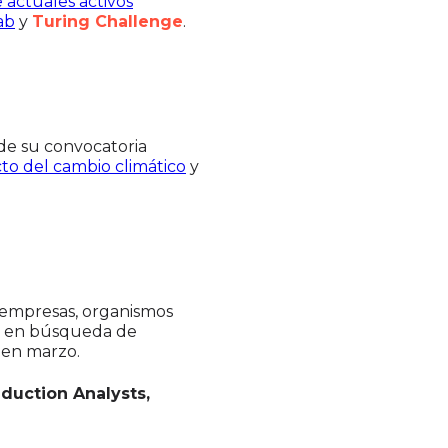
 actuales activos
ab
y
Turing Challenge
.
 de su convocatoria
cto del cambio climático
y
empresas, organismos
os en búsqueda de
o en marzo.
duction Analysts,