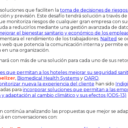
soluciones que faciliten la
toma de decisiones de riesgos
ión y previsión. Este desafío tendrá solución a través d
que monitoriza riesgos de cualquier gran empresa con s
uda a reducirlos mediante una gestión avanzada de dato
mejorar el bienestar sanitario y económico de los emplea
mentara el rendimiento de los trabajadores.
Nailted
se o
n web que potencia la comunicación interna y permite e
 en una organización.
hará con más de una solución para cada uno de sus retos
es que permitan a los hoteles mejorar su seguridad sanita
elizer
,
Biomedical Health Systems
y
OARO
.
nitorizar nueva la experiencia del cliente
han sido
Indigi
nadas para
incorporar soluciones que permitan a las emp
y adaptación al cambio climático y sus efectos (ODS-13)
 continúa analizando las propuestas que mejor se adapt
tá en conversaciones con: