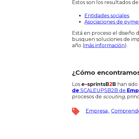
Estos son los resultados de
Entidades sociales
.
Asociaciones de pymes
Está en proceso el diseño 
busquen soluciones de impl
año (
más información
).
¿Cómo encontramos 
Los
e
–
sprintsB
2
B
han sido
de
SCALEUPSB2B de
Emp
procesos de
scouting,
prin
Empresa,
Comprend