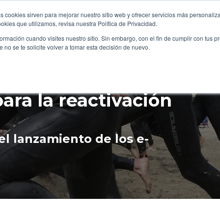
s cookies sirven para mejorar nuestro sitio web y ofrecer servicios más personaliza
kies que utilizamos, revisa nuestra Política de Privacidad.
OME
B2B
FILANTROPÍA
LONGEVIDAD
EVE
rmación cuando visites nuestro sitio. Sin embargo, con el fin de cumplir con tus 
no se te solicite volver a tomar esta decisión de nuevo.
soluciones de
ara la reactivación
l lanzamiento de los e-