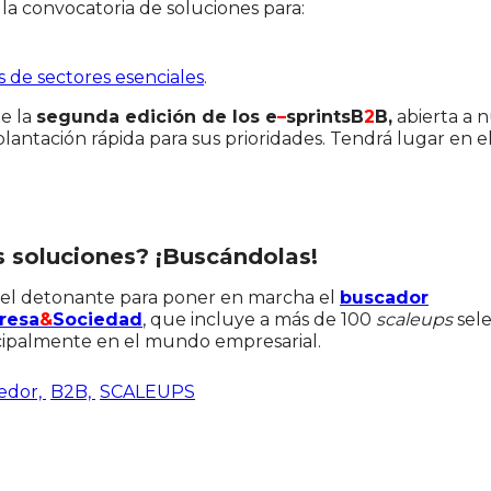
 la convocatoria de soluciones para:
 de sectores esenciales
.
de la
segunda edición de los e
–
sprintsB
2
B,
abierta a 
antación rápida para sus prioridades. Tendrá lugar en el
soluciones? ¡Buscándolas!
 el detonante para poner en marcha el
buscador
resa
&
Sociedad
, que incluye a más de 100
scaleups
sele
cipalmente en el mundo empresarial.
edor,
B2B,
SCALEUPS