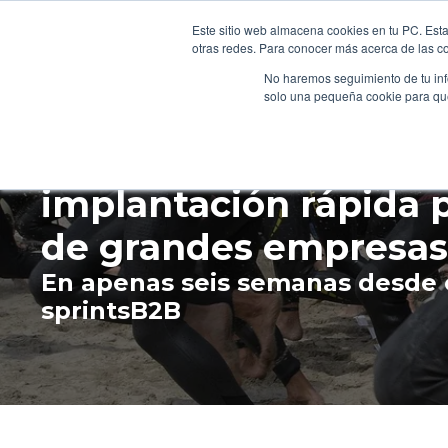
Al inglé
Este sitio web almacena cookies en tu PC. Esta
otras redes. Para conocer más acerca de las coo
H
No haremos seguimiento de tu info
solo una pequeña cookie para que 
Elegidas las mejores 
implantación rápida p
de grandes empresas
En apenas seis semanas desde e
sprintsB2B