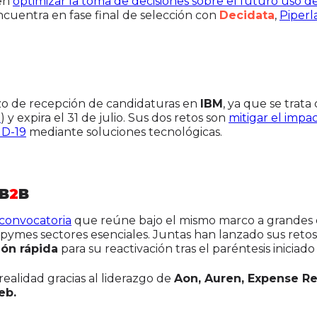
 en
optimizar la toma de decisiones sobre el futuro uso de
encuentra en fase final de selección con
Decidata
,
Piperl
azo de recepción de candidaturas en
IBM
, ya que se trata
e
) y expira el 31 de julio. Sus dos retos son
mitigar el impa
ID-19
mediante soluciones tecnológicas.
sB
2
B
convocatoria
que reúne bajo el mismo marco a grandes 
de pymes sectores esenciales. Juntas han lanzado sus ret
ión rápida
para su reactivación tras el paréntesis iniciad
ealidad gracias al liderazgo de
Aon, Auren, Expense Re
eb.