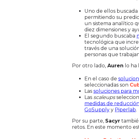
Uno de ellos buscada 
permitiendo su predicc
un sistema analítico 
diez dimensiones y ay
El segundo buscaba
tecnológica que incre
través de una solució
personas que trabajan
Por otro lado,
Auren
lo ha 
En el caso de
solucion
seleccionadas son
Cub
Las
soluciones para mo
Las
scaleups
seleccio
medidas de reducción 
GoSupply
y
Piperlab
.
Por su parte,
Sacyr
también
retos. En este momento es