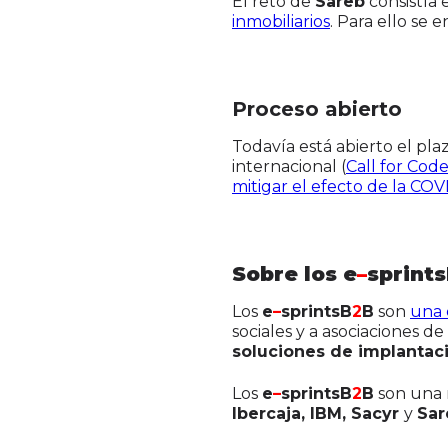
El reto de
Sareb
consistía
inmobiliarios
. Para ello se 
Proceso abierto
Todavía está abierto el pl
internacional (
Call for Cod
mitigar el efecto de la COV
Sobre los e
–
sprint
Los
e
–
sprintsB
2
B
son
una 
sociales y a asociaciones 
soluciones de implantac
Los
e
–
sprintsB
2
B
son una r
Ibercaja, IBM, Sacyr
y
Sar