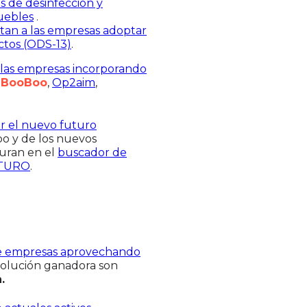
s de desinfección y
muebles
.
tan a las empresas adoptar
ctos (ODS-13)
.
 las empresas incorporando
n
BooBoo
,
Op2aim
,
ar el nuevo futuro
ipo y de los nuevos
guran en el
buscador de
TURO
.
e empresas aprovechando
a solución ganadora son
.