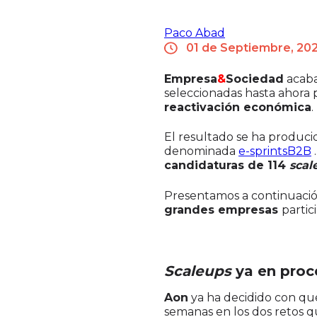
Paco Abad
01 de Septiembre, 20
Empresa
&
Sociedad
acaba
seleccionadas hasta ahora
reactivación económica
.
El resultado se ha produci
denominada
e-sprintsB2B
.
candidaturas de 114
scal
Presentamos a continuación
grandes empresas
partic
Scaleups
ya en proc
Aon
ya ha decidido con qu
semanas en los dos retos q