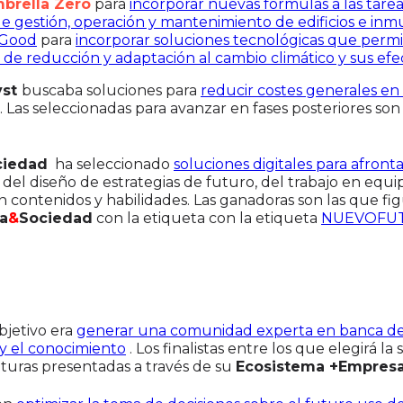
brella Zero
para
incorporar nuevas fórmulas a las tarea
 de gestión, operación y mantenimiento de edificios e in
Good
para
incorporar soluciones tecnológicas que permi
 de reducción y adaptación al cambio climático y sus efe
yst
buscaba soluciones para
reducir costes generales en
. Las seleccionadas para avanzar en fases posteriores so
ciedad
ha seleccionado
soluciones digitales para afront
s del diseño de estrategias de futuro, del trabajo en equ
 contenidos y habilidades. Las ganadoras son las que fi
a
&
Sociedad
con la etiqueta con la etiqueta
NUEVOFU
objetivo era
generar una comunidad experta en banca d
a y el conocimiento
. Los finalistas entre los que elegirá l
aturas presentadas a través de su
Ecosistema +Empresa